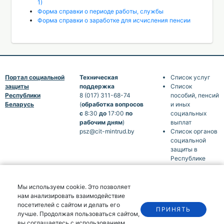
1)
Форма справки о периоде работы, службы
Форма справки о заработке для исчисления пенсии
Портал социальной
Техническая
Список услуг
защиты
поддержка
Список
Республики
8 (017) 311-68-74
пособий, пенсий
Беларусь
(
обработка вопросов
и иных
с
8:30
до
17:00
по
социальных
рабочим дням
)
выплат
psz@cit-mintrud.by
Список органов
социальной
защиты в
Республике
Беларусь
Справочная
информация в
Мы используем cookie. Это позволяет
помощь
нам анализировать взаимодействие
посетителям
посетителей с сайтом и делать его
ПРИНЯТЬ
портала
Помощник
лучше. Продолжая пользоваться сайтом,
вы соглашаетесь с использованием